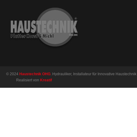
© 2024
Haustechnik OHG
. Hydrauliker, Installateur für Innovative Haustechnik 
Realisiert von
Kreatif